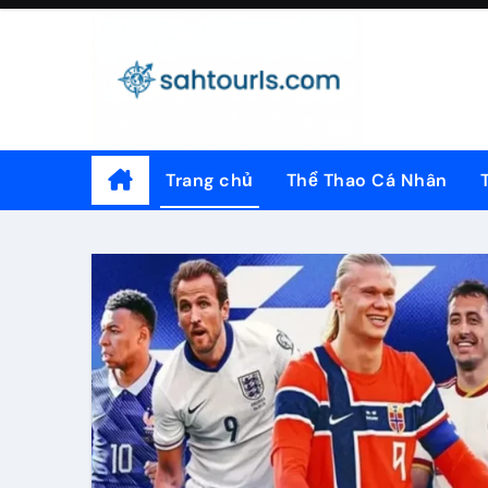
Skip
to
content
Trang chủ
Thể Thao Cá Nhân