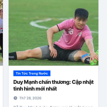
Tin Tức Trong Nước
Duy Mạnh chấn thương: Cập nhật
tình hình mới nhất
Th7 28, 2026