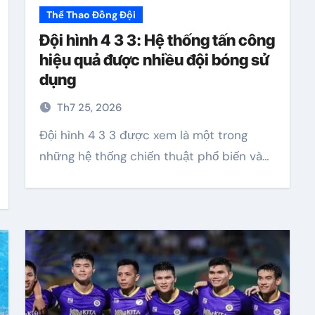
Thể Thao Đồng Đội
Đội hình 4 3 3: Hệ thống tấn công
hiệu quả được nhiều đội bóng sử
dụng
Th7 25, 2026
Đội hình 4 3 3 được xem là một trong
những hệ thống chiến thuật phổ biến và…