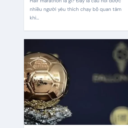
Half marathon là gì? Đây là câu hỏi được
nhiều người yêu thích chạy bộ quan tâm
khi…