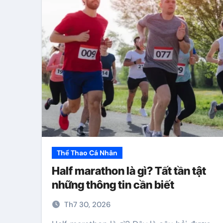
Thể Thao Cá Nhân
Half marathon là gì? Tất tần tật
những thông tin cần biết
Th7 30, 2026