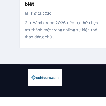
biết
Th7 21, 2026
Giải Wimbledon 2026 tiếp tục hứa hẹn
trở thành một trong những sự kiện thể
thao đáng chú…