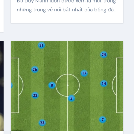
Đỗ Duy Mạnh luôn được xem là một trong
những trung vệ nổi bật nhất của bóng đá…