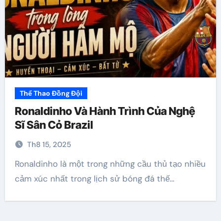
Thể Thao Đồng Đội
Ronaldinho Và Hành Trình Của Nghệ
Sĩ Sân Cỏ Brazil
Th8 15, 2025
Ronaldinho là một trong những cầu thủ tạo nhiều
cảm xúc nhất trong lịch sử bóng đá thế…