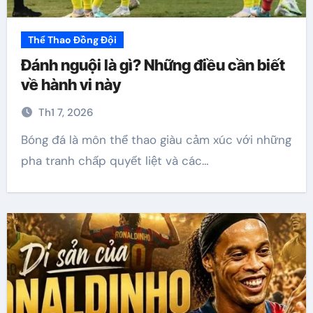
Thể Thao Đồng Đội
Đánh nguội là gì? Những điều cần biết
về hành vi này
Th1 7, 2026
Bóng đá là môn thể thao giàu cảm xúc với những
pha tranh chấp quyết liệt và các…