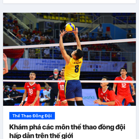
Thể Thao Đồng Đội
Khám phá các môn thể thao đồng đội
hấp dẫn trên thế giới