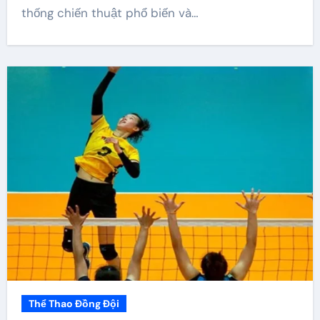
thống chiến thuật phổ biến và…
Thể Thao Đồng Đội