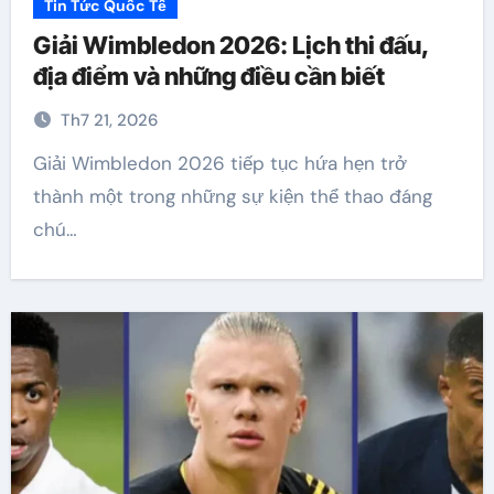
Tin Tức Quốc Tế
Giải Wimbledon 2026: Lịch thi đấu,
địa điểm và những điều cần biết
Th7 21, 2026
Giải Wimbledon 2026 tiếp tục hứa hẹn trở
thành một trong những sự kiện thể thao đáng
chú…