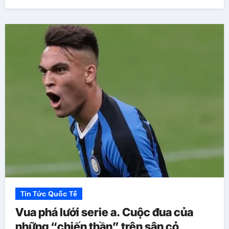
Tin Tức Quốc Tế
Vua phá lưới serie a. Cuộc đua của
những “chiến thần” trên sân cỏ