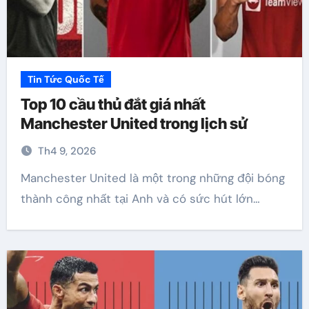
Tin Tức Quốc Tế
Top 10 cầu thủ đắt giá nhất
Manchester United trong lịch sử
Th4 9, 2026
Manchester United là một trong những đội bóng
thành công nhất tại Anh và có sức hút lớn…