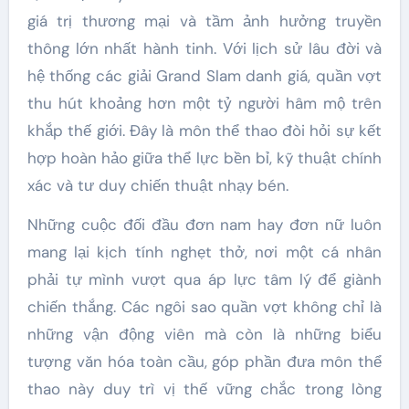
giá trị thương mại và tầm ảnh hưởng truyền
thông lớn nhất hành tinh. Với lịch sử lâu đời và
hệ thống các giải Grand Slam danh giá, quần vợt
thu hút khoảng hơn một tỷ người hâm mộ trên
khắp thế giới. Đây là môn thể thao đòi hỏi sự kết
hợp hoàn hảo giữa thể lực bền bỉ, kỹ thuật chính
xác và tư duy chiến thuật nhạy bén.
Những cuộc đối đầu đơn nam hay đơn nữ luôn
mang lại kịch tính nghẹt thở, nơi một cá nhân
phải tự mình vượt qua áp lực tâm lý để giành
chiến thắng. Các ngôi sao quần vợt không chỉ là
những vận động viên mà còn là những biểu
tượng văn hóa toàn cầu, góp phần đưa môn thể
thao này duy trì vị thế vững chắc trong lòng