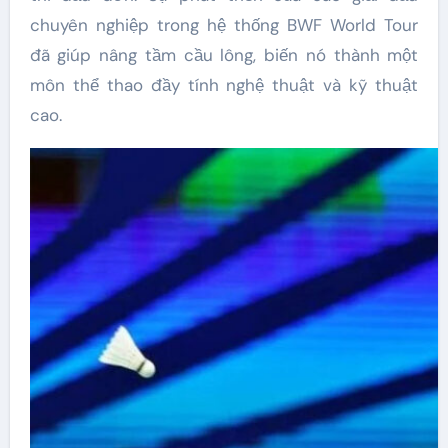
chuyên nghiệp trong hệ thống BWF World Tour
đã giúp nâng tầm cầu lông, biến nó thành một
môn thể thao đầy tính nghệ thuật và kỹ thuật
cao.