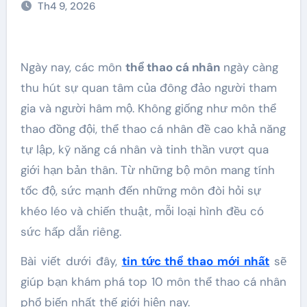
Th4 9, 2026
Ngày nay, các môn
thể thao cá nhân
ngày càng
thu hút sự quan tâm của đông đảo người tham
gia và người hâm mộ. Không giống như môn thể
thao đồng đội, thể thao cá nhân đề cao khả năng
tự lập, kỹ năng cá nhân và tinh thần vượt qua
giới hạn bản thân. Từ những bộ môn mang tính
tốc độ, sức mạnh đến những môn đòi hỏi sự
khéo léo và chiến thuật, mỗi loại hình đều có
sức hấp dẫn riêng.
Bài viết dưới đây,
tin tức thể thao mới nhất
sẽ
giúp bạn khám phá top 10 môn thể thao cá nhân
phổ biến nhất thế giới hiện nay.