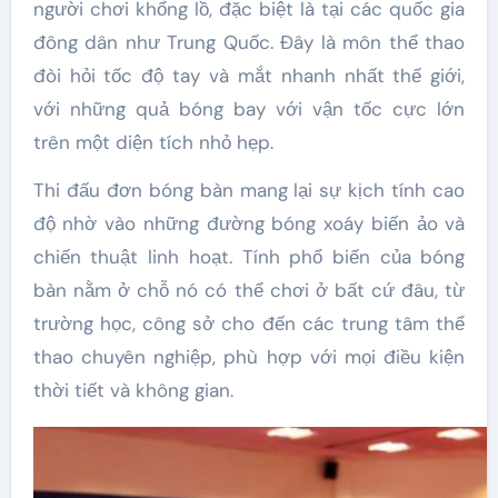
người chơi khổng lồ, đặc biệt là tại các quốc gia
đông dân như Trung Quốc. Đây là môn thể thao
đòi hỏi tốc độ tay và mắt nhanh nhất thế giới,
với những quả bóng bay với vận tốc cực lớn
trên một diện tích nhỏ hẹp.
Thi đấu đơn bóng bàn mang lại sự kịch tính cao
độ nhờ vào những đường bóng xoáy biến ảo và
chiến thuật linh hoạt. Tính phổ biến của bóng
bàn nằm ở chỗ nó có thể chơi ở bất cứ đâu, từ
trường học, công sở cho đến các trung tâm thể
thao chuyên nghiệp, phù hợp với mọi điều kiện
thời tiết và không gian.