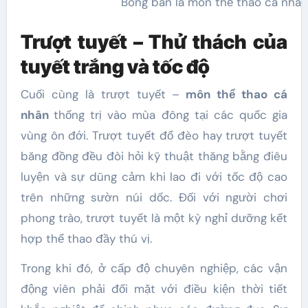
Bóng bàn là môn thể thao cá nhân
Trượt tuyết – Thử thách của
tuyết trắng và tốc độ
Cuối cùng là trượt tuyết –
môn thể thao cá
nhân
thống trị vào mùa đông tại các quốc gia
vùng ôn đới. Trượt tuyết đổ đèo hay trượt tuyết
băng đồng đều đòi hỏi kỹ thuật thăng bằng điêu
luyện và sự dũng cảm khi lao đi với tốc độ cao
trên những sườn núi dốc. Đối với người chơi
phong trào, trượt tuyết là một kỳ nghỉ dưỡng kết
hợp thể thao đầy thú vị.
Trong khi đó, ở cấp độ chuyên nghiệp, các vận
động viên phải đối mặt với điều kiện thời tiết