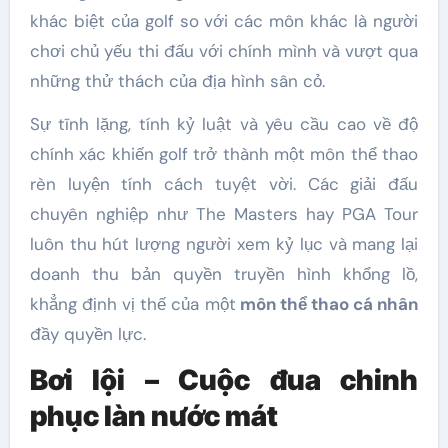
khác biệt của golf so với các môn khác là người
chơi chủ yếu thi đấu với chính mình và vượt qua
những thử thách của địa hình sân cỏ.
Sự tĩnh lặng, tính kỷ luật và yêu cầu cao về độ
chính xác khiến golf trở thành một môn thể thao
rèn luyện tính cách tuyệt vời. Các giải đấu
chuyên nghiệp như The Masters hay PGA Tour
luôn thu hút lượng người xem kỷ lục và mang lại
doanh thu bản quyền truyền hình khổng lồ,
khẳng định vị thế của một
môn thể thao cá nhân
đầy quyền lực.
Bơi lội – Cuộc đua chinh
phục làn nước mát