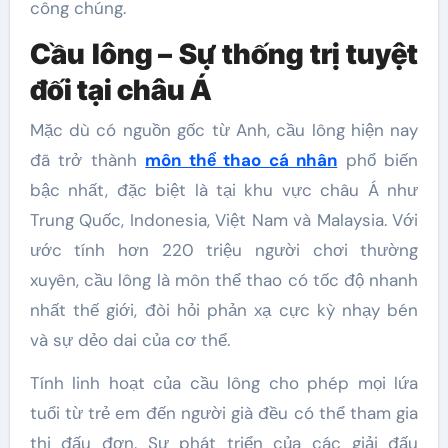
công chúng.
Cầu lông – Sự thống trị tuyệt
đối tại châu Á
Mặc dù có nguồn gốc từ Anh, cầu lông hiện nay
đã trở thành
môn thể thao cá nhân
phổ biến
bậc nhất, đặc biệt là tại khu vực châu Á như
Trung Quốc, Indonesia, Việt Nam và Malaysia. Với
ước tính hơn 220 triệu người chơi thường
xuyên, cầu lông là môn thể thao có tốc độ nhanh
nhất thế giới, đòi hỏi phản xạ cực kỳ nhạy bén
và sự dẻo dai của cơ thể.
Tính linh hoạt của cầu lông cho phép mọi lứa
tuổi từ trẻ em đến người già đều có thể tham gia
thi đấu đơn. Sự phát triển của các giải đấu