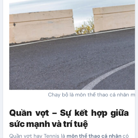
Chạy bộ là môn thể thao cá nhân man
Quần vợt – Sự kết hợp giữa
sức mạnh và trí tuệ
Quần vợt hay Tennis là
môn thể thao cá nhân
có